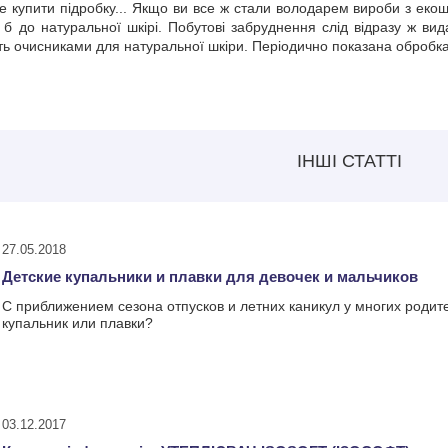
е купити підробку... Якщо ви все ж стали володарем вироби з екош
 б до натуральної шкірі. Побутові забруднення слід відразу ж ви
ть очисниками для натуральної шкіри. Періодично показана оброб
ІНШІ СТАТТІ
27.05.2018
Детские купальники и плавки для девочек и мальчиков
С приближением сезона отпусков и летних каникул у многих родит
купальник или плавки?
03.12.2017