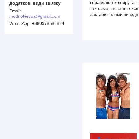
справжню екошкіру, а н
так само, як ставилися
Застарілі плями виводя
modnokievua@gmail.com
+380978586834