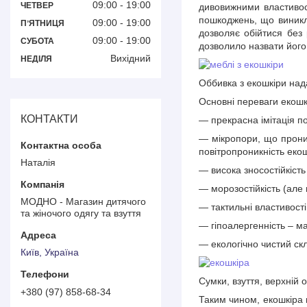
09:00
19:00
ЧЕТВЕР
дивовижними властивост
пошкоджень, що виникли
09:00
19:00
ПʼЯТНИЦЯ
дозволяє обійтися без 
09:00
19:00
СУБОТА
дозволило назвати його
Вихідний
НЕДІЛЯ
Оббивка з екошкіри над
Основні переваги екошк
КОНТАКТИ
— прекрасна імітація по
— мікропори, що прониз
повітропроникність екош
Наталія
— висока зносостійкість 
— морозостійкість (але 
МОДНО - Магазин дитячого
— тактильні властивості
та жіночого одягу та взуття
— гіпоалергенність – ма
— екологічно чистий ск
Київ, Україна
Сумки, взуття, верхній 
+380 (97) 858-68-34
Таким чином, екошкіра 