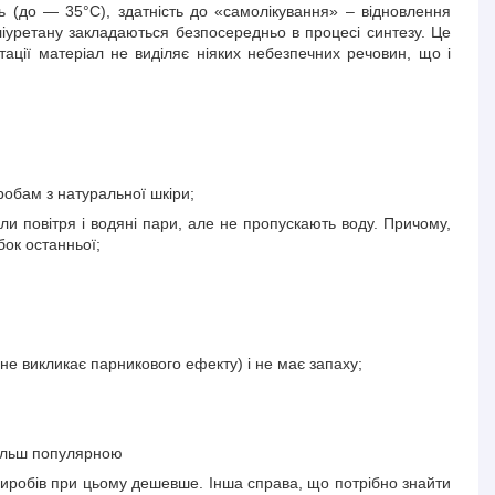
ть (до — 35°С), здатність до «самолікування» – відновлення
оліуретану закладаються безпосередньо в процесі синтезу. Це
тації матеріал не виділяє ніяких небезпечних речовин, що і
робам з натуральної шкіри;
и повітря і водяні пари, але не пропускають воду. Причому,
бок останньої;
 не викликає парникового ефекту) і не має запаху;
 більш популярною
виробів при цьому дешевше. Інша справа, що потрібно знайти