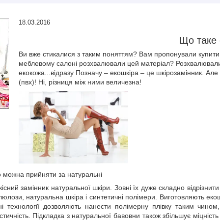
18.03.2016
Що таке 
Ви вже стикалися з таким поняттям? Вам пропонували купити с
меблевому салоні розхвалювали цей матеріал? Розхвалювали 
екокожа...відразу Позначу – екошкіра – це шкірозамінник. Але
(пвх)! Ні, різниця між ними величезна!
о можна прийняти за натуральні
сний замінник натуральної шкіри. Зовні їх дуже складно відрізнити
люлози, натуральна шкіра і синтетичні полімери. Виготовляють ек
ні технології дозволяють нанести полімерну плівку таким чин
астичність. Підкладка з натуральної бавовни також збільшує міцність