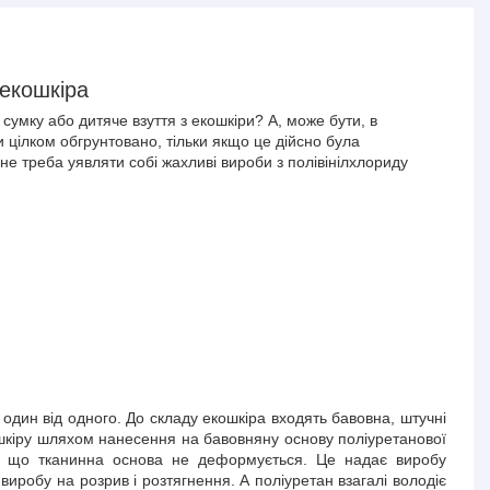
екошкіра
умку або дитяче взуття з екошкіри? А, може бути, в
цілком обгрунтовано, тільки якщо це дійсно була
 не треба уявляти собі жахливі вироби з полівінілхлориду
 один від одного. До складу екошкіра входять бавовна, штучні
ошкіру шляхом нанесення на бавовняну основу поліуретанової
ом, що тканинна основа не деформується. Це надає виробу
 виробу на розрив і розтягнення. А поліуретан взагалі володіє