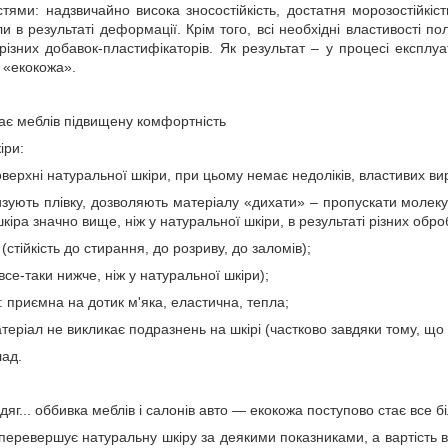
ями: надзвичайно висока зносостійкість, достатня морозостійкіс
 в результаті деформації. Крім того, всі необхідні властивості п
різних добавок-пластифікаторів. Як результат – у процесі експлуа
 «екокожа».
ає меблів підвищену комфортність
іри:
верхні натуральної шкіри, при цьому немає недоліків, властивих ви
ують плівку, дозволяють матеріалу «дихати» – пропускати молекул
кіра значно вище, ніж у натуральної шкіри, в результаті різних обро
(стійкість до стирання, до розриву, до заломів);
все-таки нижче, ніж у натуральної шкіри);
: приємна на дотик м'яка, еластична, тепла;
теріал не викликає подразнень на шкірі (частково завдяки тому, що
лад.
одяг... оббивка меблів і салонів авто — екокожа поступово стає все
перевершує натуральну шкіру за деякими показниками, а вартість 