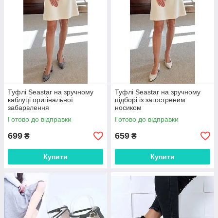
Туфлі Seastar на зручному
Туфлі Seastar на зручному
каблуці оригінальної
підборі із загостреним
забарвлення
носиком
Готово до відправки
Готово до відправки
699
659
₴
₴
Купити
Купити