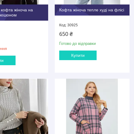
кофта жіноча на
Кофта жіноча тепле худі на флісі
апюшоном
30925
650 ₴
Готово до відправки
ення
Купити
ти