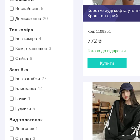
Весна/осінь
5
Коротке худі кофта утеп
Кроп-топ сірий
Демісезонна
20
Тип коміра
1109251
Без коміра
4
772 ₴
Комір-капюшон
3
Готово до відправки
Стійка
6
Купити
Застібка
Без застібки
27
Блискавка
14
Гачки
1
Гудзики
5
Вид толстовок
Лонгслив
1
Світшот
3