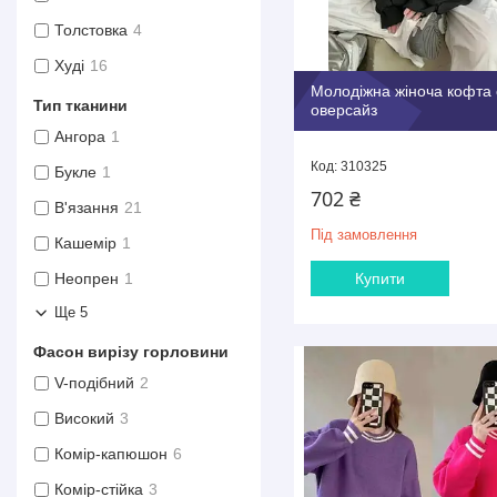
Толстовка
4
Худі
16
Молодіжна жіноча кофта 
Тип тканини
оверсайз
Ангора
1
310325
Букле
1
702 ₴
В'язання
21
Під замовлення
Кашемір
1
Неопрен
1
Купити
Ще 5
Фасон вирізу горловини
V-подібний
2
Високий
3
Комір-капюшон
6
Комір-стійка
3