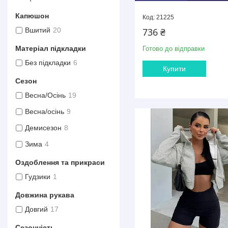
Капюшон
21225
736 ₴
Вшитий
20
Матеріал підкладки
Готово до відправки
Без підкладки
6
Купити
Сезон
Весна/Осінь
19
Весна/осінь
9
Демисезон
8
Зима
4
Оздоблення та прикраси
Гудзики
1
Довжина рукава
Довгий
17
Сезонність