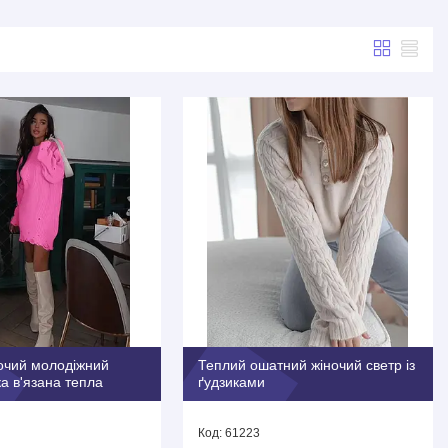
очий молодіжний
Теплий ошатний жіночий светр із
ка в'язана тепла
ґудзиками
61223