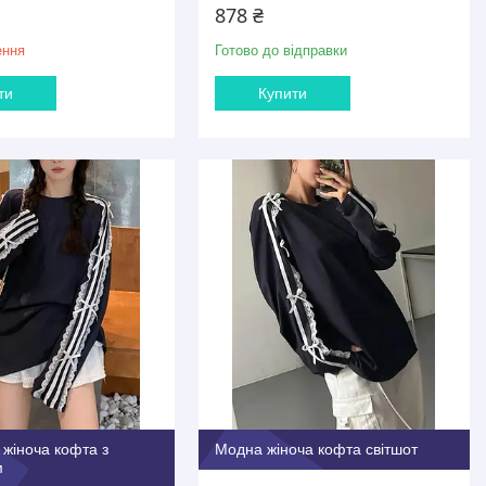
878 ₴
ення
Готово до відправки
ти
Купити
жіноча кофта з
Модна жіноча кофта світшот
м