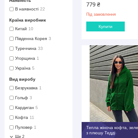
Наявність
779 ₴
В наявності
22
Під замовлення
Країна виробник
Купити
Китай
10
Південна Корея
3
Туреччина
33
Угорщина
1
Україна
5
Вид виробу
Безрукавка
1
Гольф
3
Кардиган
5
Кофта
11
Пуловер
1
Тепла жіноча кофта, зеле
з плюшу Тедді
Ще 2