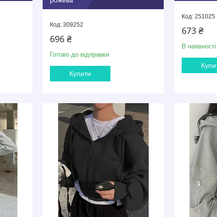
рожева
251025
309252
673 ₴
696 ₴
В наявності
Готово до відправки
Купи
Купити