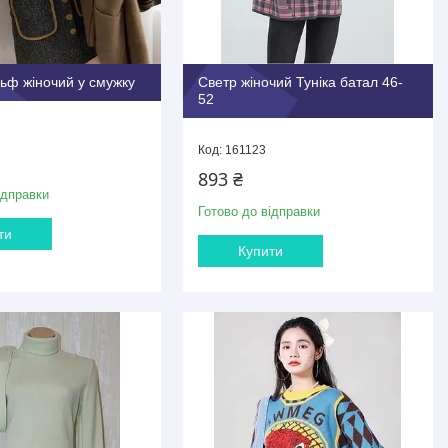
ьф жіночий у смужку
Светр жіночий Туніка батал 46-
52
161123
893 ₴
ідправки
Готово до відправки
ти
Купити