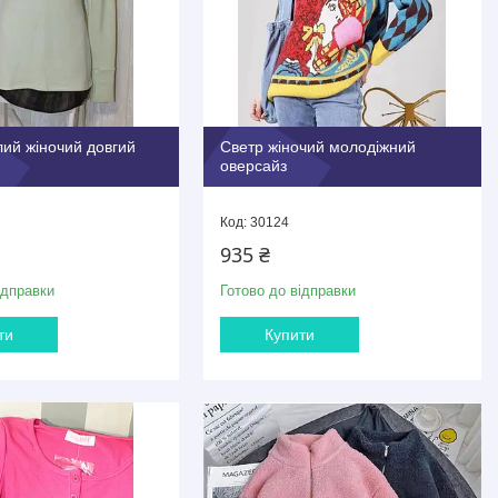
ий жіночий довгий
Светр жіночий молодіжний
оверсайз
30124
935 ₴
ідправки
Готово до відправки
ти
Купити