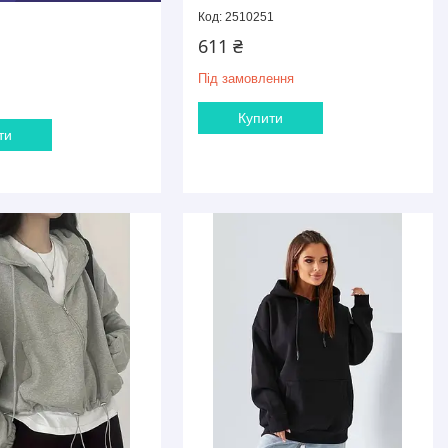
2510251
611 ₴
Під замовлення
Купити
ти