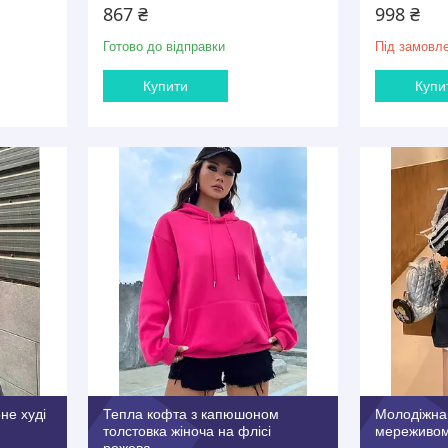
867 ₴
998 ₴
Готово до відправки
Під замовл
Купити
Купи
не худі
Тепла кофта з капюшоном
Молодіжна 
толстовка жіноча на флісі
мереживо