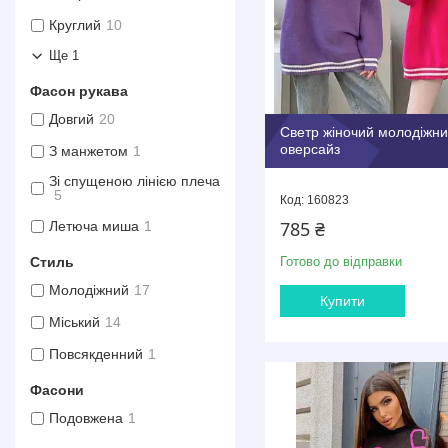
Круглий
10
Ще 1
Фасон рукава
Довгий
20
Светр жіночий молодіжн
оверсайз
З манжетом
1
Зі спущеною лінією плеча
5
160823
785 ₴
Летюча миша
1
Стиль
Готово до відправки
Молодіжний
17
Купити
Міський
14
Повсякденний
1
Фасони
Подовжена
1