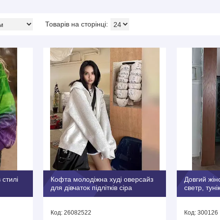
 стилі
Кофта молодіжна худі оверсайз
Довгий жін
для дівчаток підлітків сіра
светр, туні
26082522
300126