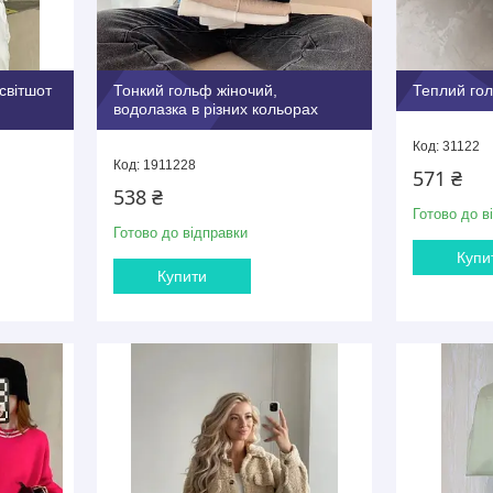
світшот
Тонкий гольф жіночий,
Теплий гол
водолазка в різних кольорах
31122
1911228
571 ₴
538 ₴
Готово до в
Готово до відправки
Купи
Купити