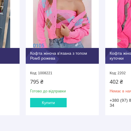
Кофта жіноча в'язана з топом
Кофта жіноч
Ромб рожева
куточки
1008221
2202
795 ₴
402 ₴
Готово до відправки
Немає в ная
+380 (97) 
Купити
34