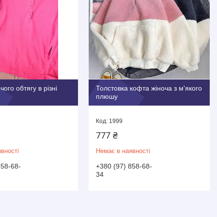
ого обтягу в різні
Толстовка кофта жіноча з м'якого
плюшу
1999
777 ₴
вності
Немає в наявності
858-68-
+380 (97) 858-68-
34