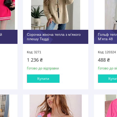
ий
Сорочка жіноча тепла з м'якого
Гольф тепл
плюшу Тедді
М'ята 48
3271
120324
1 236 ₴
488 ₴
Готово до відправки
Готово до в
Купити
Купи