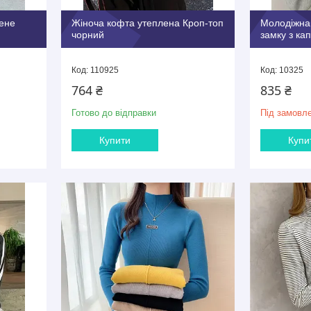
лене
Жіноча кофта утеплена Кроп-топ
Молодіжна 
чорний
замку з к
110925
10325
764 ₴
835 ₴
Готово до відправки
Під замовл
Купити
Купи