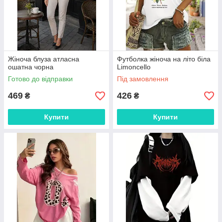
Жіноча блуза атласна
Футболка жіноча на літо біла
ошатна чорна
Limoncello
Готово до відправки
Під замовлення
469
426
₴
₴
Купити
Купити