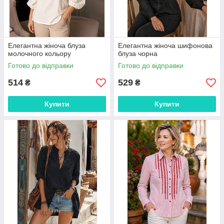
Елегантна жіноча блуза
Елегантна жіноча шифонова
молочного кольору
блуза чорна
Готово до відправки
Готово до відправки
514
529
₴
₴
Купити
Купити