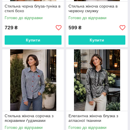
Стильна чорна блуза-туніка в
Стильна жіноча сорочка в
стилі бохо
червону смужку
Готово до відправки
Готово до відправки
729
599
₴
₴
Купити
Купити
Стильна жіноча сорочка з
Елегантна жіноча блузка з
яскравими ґудзиками
атласної тканини
Готово до відправки
Готово до відправки