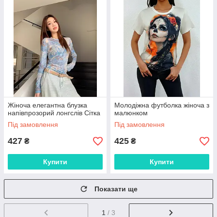
Жіноча елегантна блузка
Молодіжна футболка жіноча з
напівпрозорий лонгслів Сітка
малюнком
Під замовлення
Під замовлення
427
425
₴
₴
Купити
Купити
Показати ще
1
/ 3