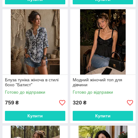
Блуза туніка жіноча в стилі
Модний жіночий топ для
бохо "Батист"
дівчини
Готово до відправки
Готово до відправки
759
320
₴
₴
Купити
Купити