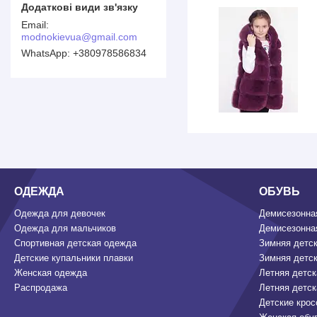
modnokievua@gmail.com
+380978586834
ОДЕЖДА
ОБУВЬ
Одежда для девочек
Демисезонная
Одежда для мальчиков
Демисезонная
Спортивная детская одежда
Зимняя детск
Детские купальники плавки
Зимняя детск
Женская одежда
Летняя детск
Распродажа
Летняя детск
Детские крос