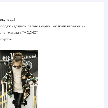
окупець!
продаж надійшли пальто і куртки, костюми весна осінь.
ернет-магазині "МОДНО"
окупок!