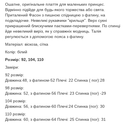
Ошатне, оригінальне плаття для маленьких принцес.
Відмінно підійде для будь-якого торжества або свята.
Приталений Фасон з пишною спідницею з фатину, на
подкладочке. Невеликі рукавчики "крильця". Верх сукні
прикрашений блискучими паєтками-перевертнями. По спинці
йде невеликий виріз, як у справжніх модниць. Талія
регулюється з допомогою пояса з фатину.
Матеріал: віскоза, сітка
Колір: білий
Розмір: 92, 104, 110
Заміри:
92 розмір:
Довжина:48, з фатином-52 Плечі: 22 Спинка ( пог):28
98 розмір:
Довжина: 52, з фатином-56 Плечі: 23 Спинка (пог) -29
104 розмір:
Довжина: 56, з фатином-60 Плечі:24 Спинка (пог): 30
110 розмір:
Довжина: 60, з фатином-64 Плечі: 25 Спинка (пог): 31