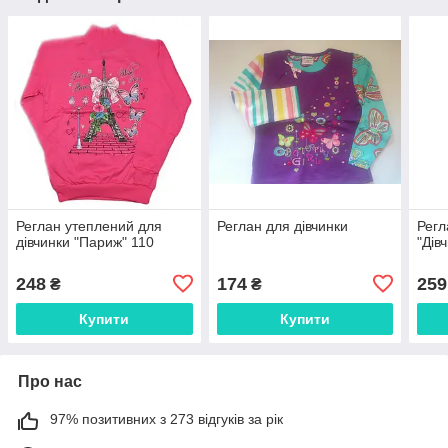
Реглан утеплений для
Реглан для дівчинки
Регл
дівчинки "Париж" 110
"Дів
248
174
259
₴
₴
Купити
Купити
Про нас
97% позитивних з 273 відгуків за рік