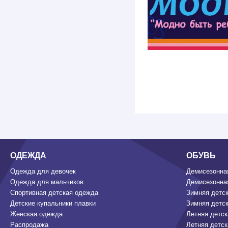
ОДЕЖДА
ОБУВЬ
Одежда для девочек
Демисезонная
Одежда для мальчиков
Демисезонная
Спортивная детская одежда
Зимняя детск
Детские купальники плавки
Зимняя детск
Женская одежда
Летняя детск
Распродажа
Летняя детск