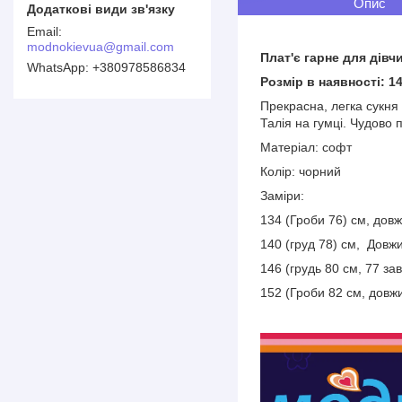
Опис
modnokievua@gmail.com
Плат'є гарне для дівч
+380978586834
Розмір в наявності: 1
Прекрасна, легка сукня
Талія на гумці. Чудово 
Матеріал: софт
Колір: чорний
Заміри:
134 (Гроби 76) см, довж
140 (груд 78) см, Довжи
146 (грудь 80 см, 77 за
152 (Гроби 82 см, довжи