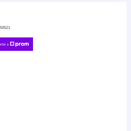
50521
ити з