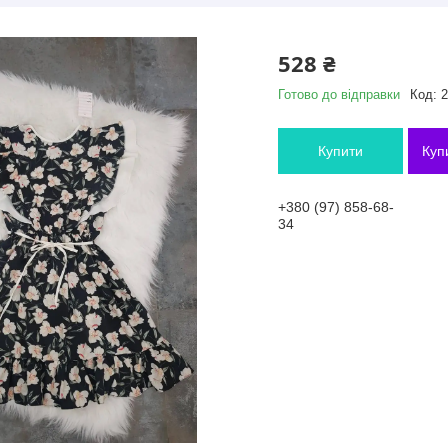
528 ₴
Готово до відправки
Код:
2
Купити
Куп
+380 (97) 858-68-
34