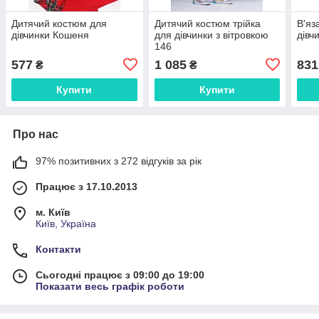
Дитячий костюм для
Дитячий костюм трійка
В'яз
дівчинки Кошеня
для дівчинки з вітровкою
дівч
146
577
1 085
831
₴
₴
Купити
Купити
Про нас
97% позитивних з 272 відгуків за рік
Працює з 17.10.2013
м. Київ
Київ, Україна
Контакти
Сьогодні працює з 09:00 до 19:00
Показати весь графік роботи