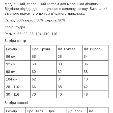
Модненький, тепленький костюм для маленької дівчинки.
Відмінно підійде для прогулянок в холодну погоду. Виконаний
з м'якого приємного до тіла в'язаного трикотажу.
Склад: 50% акрил, 30% шерсть, 20%
Колір: пудра
Розмір: 86, 92, 98, 104, 110, 116
Заміри светр
Розмір
Про. Груди
Дл. Рукава
Дл. Вироби
86 см
56
28
34
92 см
58
30
36
98 см
60
32
38
104 см
62
34
40
28 - 110
66
38
42
30 - 116
70
40
46
Заміри штанці
Розмір
Про. Талії
Про.
Дл. Крок.
Дл.