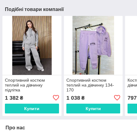
Подібні товари компанії
Спортивний костюм
Спортивний костюм
Кост
теплий на дівчинку
теплий на дівчинку 134-
дівч
підлітка
170
1 382
1 038
797
₴
₴
Купити
Купити
Про нас