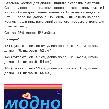
Стильний костюм для дівчинки підлітка в спортивному стилі.
Світшот укороченого фасону, доповнено капюшоном, рукави і
низ виробу на трикотажних манжетах. Ефектно виглядають
штани - палаццо, доповнені кишенями і шнурівкою на поясі.
Костюм на дівчинку виконаний з якісного турецького трикотажу
преміум класу.
Состав: 95% хлопок, 5% лайкра
Замеры:
134 (рукав от шеи - 55 см, длина по спинке - 41 см, штаны
длина - 78, шаговый - 52 см )
140 (рукав от шеи - 57 см, длина по спинке - 42 см, штаны
длина - 81, шаговый - 54 см )
146 (рукав от шеи - 59 см, длина по спинке - 43 см, штаны
длина - 84, шаговый - 56 см )