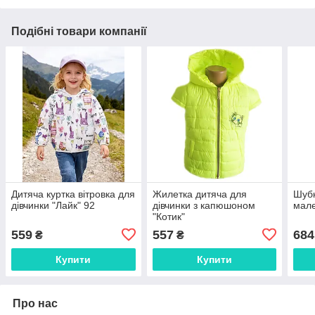
Подібні товари компанії
Дитяча куртка вітровка для
Жилетка дитяча для
Шубк
дівчинки "Лайк" 92
дівчинки з капюшоном
мале
"Котик"
559
557
684
₴
₴
Купити
Купити
Про нас