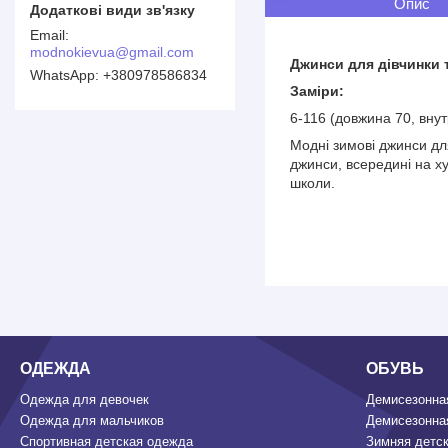
Опис
modnokievua@gmail.com
Джинси для дівчинки 
+380978586834
Заміри:
6-116 (довжина 70, внут
Модні зимові джинси для
джинси, всередині на ху
школи.
ОДЕЖДА
ОБУВЬ
Одежда для девочек
Демисезонная
Одежда для мальчиков
Демисезонная
Спортивная детская одежда
Зимняя детск