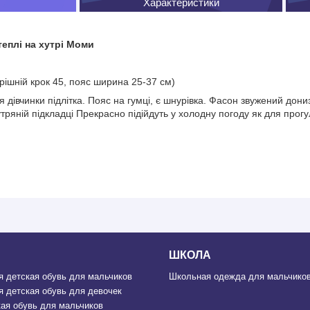
Характеристики
теплі на хутрі Моми
рішній крок 45, пояс ширина 25-37 см)
 дівчинки підлітка. Пояс на гумці, є шнурівка. Фасон звужений дониз
тряній підкладці Прекрасно підійдуть у холодну погоду як для прогул
ШКОЛА
 детская обувь для мальчиков
Школьная одежда для мальчиков
 детская обувь для девочек
ая обувь для мальчиков