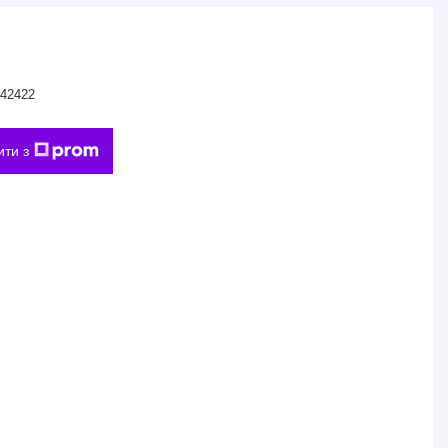
42422
ити з