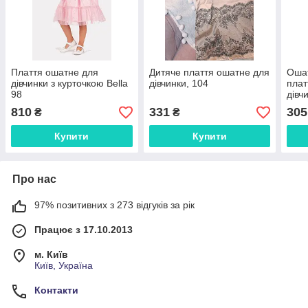
Плаття ошатне для
Дитяче плаття ошатне для
Оша
дівчинки з курточкою Bella
дівчинки, 104
плат
98
дівч
810
331
305
₴
₴
Купити
Купити
Про нас
97% позитивних з 273 відгуків за рік
Працює з 17.10.2013
м. Київ
Київ, Україна
Контакти