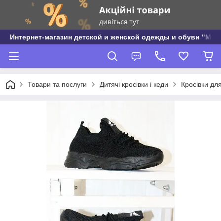
Интернет-магазин детской и женской одежды и обуви "МО
Товари та послуги
Дитячі кросівки і кеди
Кросівки для