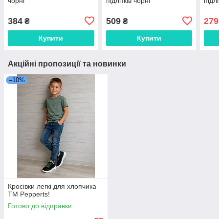
чорні
підлітків чорні
підл
384
509
279
₴
₴
Купити
Купити
Акційні пропозиції та новинки
–10%
Кросівки легкі для хлопчика
ТМ Pepperts!
Готово до відправки