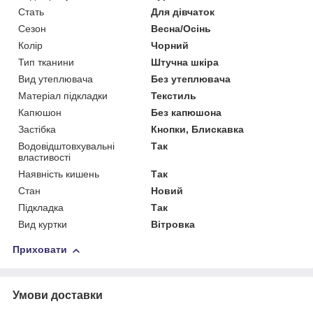
Стать
Для дівчаток
Сезон
Весна/Осінь
Колір
Чорний
Тип тканини
Штучна шкіра
Вид утеплювача
Без утеплювача
Матеріал підкладки
Текстиль
Капюшон
Без капюшона
Застібка
Кнопки, Блискавка
Водовідштовхувальні
Так
властивості
Наявність кишень
Так
Стан
Новий
Підкладка
Так
Вид куртки
Вітровка
Приховати
Умови доставки