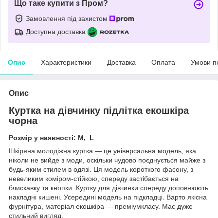
Що таке купити з Пром?
Замовлення під захистом
Доступна доставка
Опис
Характеристики
Доставка
Оплата
Умови п
Опис
Куртка на дівчинку підлітка екошкіра
чорна
Розмір у наявності: М, L
Шкіряна молодіжна куртка — це універсальна модель, яка
ніколи не вийде з моди, оскільки чудово поєднується майже з
будь-яким стилем в одязі. Ця модель короткого фасону, з
невеликим коміром-стійкою, спереду застібається на
блискавку та кнопки. Куртку для дівчинки спереду доповнюють
накладні кишені. Усередині модель на підкладці. Варто якісна
фурнітура, матеріал екошкіра — преміумкласу. Має дуже
стильний вигляд.