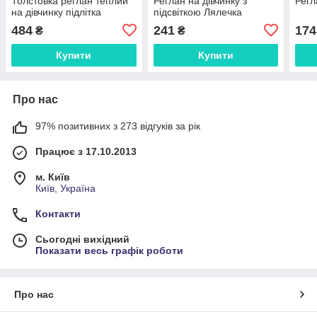
Толстовка реглан теплий
Реглан на дівчинку з
Регл
на дівчинку підлітка
підсвіткою Лялечка
484
241
174
₴
₴
Купити
Купити
Про нас
97% позитивних з 273 відгуків за рік
Працює з 17.10.2013
м. Київ
Київ, Україна
Контакти
Сьогодні вихідний
Показати весь графік роботи
Про нас