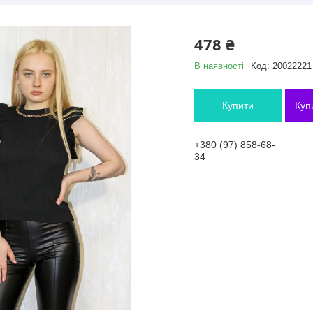
478 ₴
В наявності
Код:
20022221
Купити
Куп
+380 (97) 858-68-
34