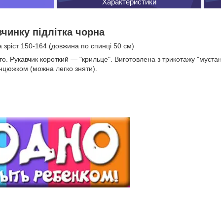
Характеристики
вчинку підлітка чорна
 зріст 150-164 (довжина по спинці 50 см)
то. Рукавчик короткий — "крильце". Виготовлена з трикотажу "муста
нцюжком (можна легко зняти).