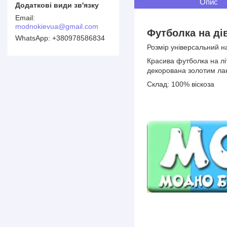
Опис
modnokievua@gmail.com
Футболка на ді
+380978586834
Розмір універсальний на
Красива футболка на лі
декорована золотим ла
Склад: 100% віскоза