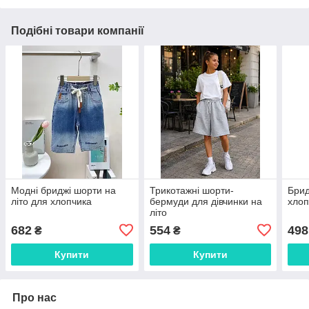
Подібні товари компанії
Модні бриджі шорти на
Трикотажні шорти-
Брид
літо для хлопчика
бермуди для дівчинки на
хлоп
літо
682
554
498
₴
₴
Купити
Купити
Про нас