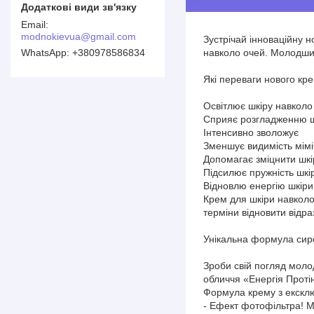
modnokievua@gmail.com
Зустрічай інноваційну н
навколо очей. Молодший
+380978586834
Які переваги нового кр
Освітлює шкіру навколо
Сприяє розгладженню ш
Інтенсивно зволожує
Зменшує видимість мім
Допомагає зміцнити шкі
Підсилює пружність шкі
Відновлю енергію шкіри
Крем для шкіри навколо 
терміни відновити відра
Унікальна формула сиров
Зроби свій погляд моло
обличчя «Енергія Проті
Формула крему з ексклю
- Ефект фотофільтра! Ми