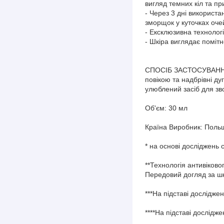
вигляд темних кіл та пр
- Через 3 дні використ
зморщок у куточках очей
- Ексклюзивна технолог
- Шкіра виглядає помітн
СПОСІБ ЗАСТОСУВАННЯ: 
повікою та надбрівні ду
улюблений засіб для зв
Об'єм: 30 мл
Країна Виробник: Поль
* на основі досліджень 
**Технологія антивіково
Передовий догляд за шк
***На підставі дослідж
****На підставі дослід