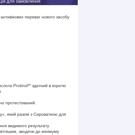
ція для замовлення
 антивікових переваг нового засобу
лота Protinol** здатний в короткі
и.
ічно протестований.
у», який разом з Сироваткою для
ння видимого результату.
вітлішим, зводячи до мінімуму