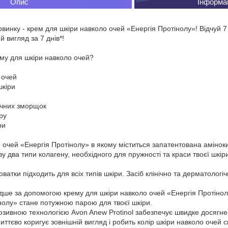
Опис
Інформа
овинку - крем для шкіри навколо очей «Енергія Протінолу»! Відчуй 7
 вигляд за 7 днів*!
ему для шкіри навколо очей?
 очей
кіри
ічних зморщок
ру
ри
очей «Енергія Протінолу» в якому міститься запатентована амінокис
зу два типи колагену, необхідного для пружності та краси твоєї шкір
атки підходить для всіх типів шкіри. Засіб клінічно та дерматолог
дше за допомогою крему для шкіри навколо очей «Енергія Протінол
нолу» стане потужною парою для твоєї шкіри.
зивною технологією Avon Anew Protinol забезпечує швидке досягне
ттєво коригує зовнішній вигляд і робить колір шкіри навколо очей с