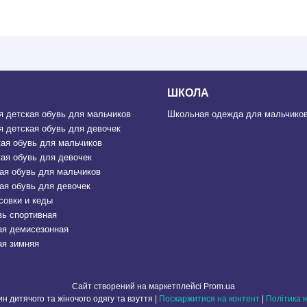
ШКОЛА
 детская обувь для мальчиков
Школьная одежда для мальчиков
 детская обувь для девочек
ая обувь для мальчиков
ая обувь для девочек
ая обувь для мальчиков
ая обувь для девочек
совки и кеды
вь спортивная
ая демисезонная
ая зимняя
Сайт створений на маркетплейсі
Prom.ua
МОДНО - Магазин дитячого та жіночого одягу та взуття |
Поскаржитися на контент
|
Політика 