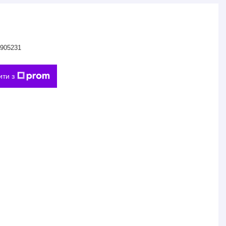
905231
ити з