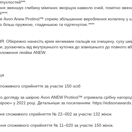
ипухлостей***.
ання зменшує глибину мімічних зморщок навколо очей, помітно зменш
****.
ія Avon Anew Protinol™ сприяє збільшенню вироблення колагену у шк
о більш пружною, гладенькою та підтягнутою.****
Обережно нанесіть крем кінчиками пальців на очищену, суху шкір
ги, рухаючись від внутрішнього куточка до зовнішнього до повного 
оложення лінійки ANEW.
ща
споживчого сприйняття за участю 150 осіб
го догляду за шкірою Avon ANEW Protinol™ отримала срібну нагороду
ірою» у 2021 році. Детальніше за посиланням: https://edisonawards
ення споживчого сприйняття № 22–002 за участю 132 жінок.
ження споживчого сприйняття № 11–020 за участю 150 жінок.