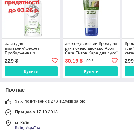
Засіб для
Зволожувальний Крем для
Крем
вмивання"Секрет
рук з олією авокадо Avon
тіла
Пробудження"з
Care Ейвон Каре для сухої
кака
екстрактом білого
та дуже сухої шкіри 75 мл
Каре
229
80,19
299
₴
₴
99 ₴
чаюAvon Planet Spa
150мл
Купити
Купити
Про нас
97% позитивних з 273 відгуків за рік
Працює з 17.10.2013
м. Київ
Київ, Україна