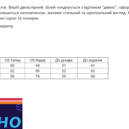
аток. Виріб двоколірний, білий поєднується з відтінком "джинс", о
залишиться непоміченою, матиме стильний та оригінальний вигляд. Кр
ині горло та поперек.
акрилу.