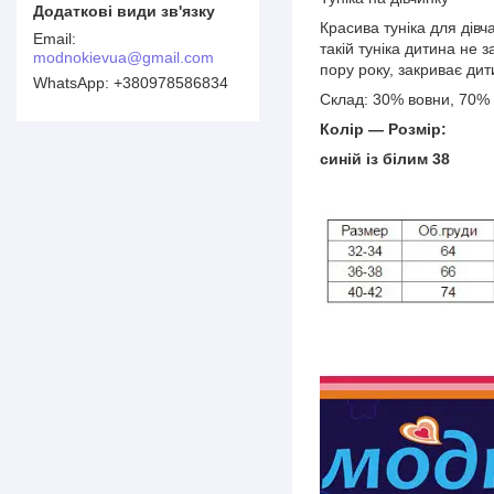
Красива туніка для дівч
такій туніка дитина не 
modnokievua@gmail.com
пору року, закриває дит
+380978586834
Склад: 30% вовни, 70% 
Колір — Розмір:
синій із білим 38