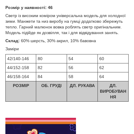
Розмір у наявності: 46
Светр із високим коміром універсальна модель для холодної
зими. Манжети та низ виробу на гумці додатково збережуть
тепло. Гарний малюнок вовка роблять светр оригінальним.
Модель підійде як дозвілля, так і для відвідування занять.
Склад:
60% шерсть, 30% акрил, 10% бавовна
Заміри
42/140-146
80
54
60
44/152-158
82
56
62
46/158-164
84
58
64
РОЗМІР
ОБ. ГРУДІ
ДЛ. РУКАВА
ДЛ.
ВИРОБУВАН
НЯ