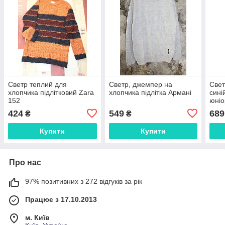
Светр теплий для
Светр, джемпер на
Свет
хлопчика підлітковий Zara
хлопчика підлітка Армані
сині
152
юніо
424
549
689
₴
₴
Купити
Купити
Про нас
97% позитивних з 272 відгуків за рік
Працює з 17.10.2013
м. Київ