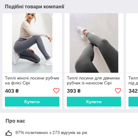
Подібні товари компанії
Теплі жіночі лосини рубчик
Теплі лосини для дівчинки
Тепл
на флісі Сірі
рубчик із начосом Сірі
під 
403
393
342
₴
₴
Купити
Купити
Про нас
97% позитивних з 273 відгуків за рік