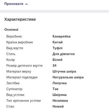
Приховати
Характеристики
Основні
Виробник
Канарейка
Країна виробник
Китай
Вид взуття
Туфлі
Стать
Для дівчаток
Колір
Білий
Розмір дитячого взуття
34
Матеріал верху
Штучна шкіра
Матеріал підкладки
Натуральна шкіра
Застібка
Липучка
Супінатор
Так
Вид устілки
Шкіряна
Тип кріплення устілки
Незнімна
Стан
Новий