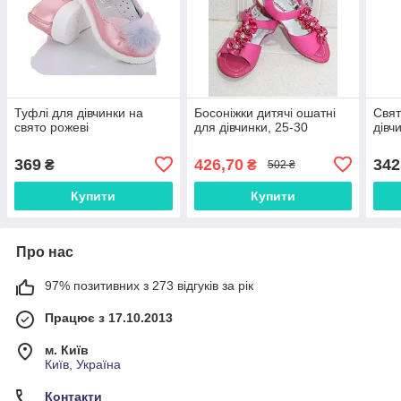
Туфлі для дівчинки на
Босоніжки дитячі ошатні
Свят
свято рожеві
для дівчинки, 25-30
дівч
369
426,70
342
₴
₴
502 ₴
Купити
Купити
Про нас
97% позитивних з 273 відгуків за рік
Працює з 17.10.2013
м. Київ
Київ, Україна
Контакти