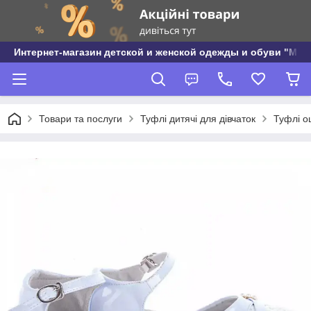
Интернет-магазин детской и женской одежды и обуви "МО
Товари та послуги
Туфлі дитячі для дівчаток
Туфлі ош