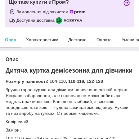
Що таке купити з Пром?
Замовлення під захистом
Доступна доставка
Опис
Характеристики
Доставка
Оплата
Умови п
Опис
Дитяча куртка демісезонна для дівчинки
Розмір у наявності: 104-110, 110-116, 122-128
Зручна гарна куртка для дівчинки на весняно осінній період.
Яскраве забарвлення, але водночас не мазка робить цю
модель практичнішою. Капюшон глибокий, з високою
передньою планкою — чудово захищатиме від вітру. Рукави
та низ виробу на гумках. Є прорізні кишеньки.
Колір синій
Заміри:
104-110 (рукав 39 см, плечі 29, довжина по спинці 42)