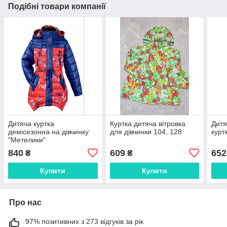
Подібні товари компанії
Дитяча куртка
Куртка дитяча вітровка
Дитя
демісезонна на дівчинку
для дівчинки 104, 128
курт
"Метелики"
840
609
652
₴
₴
Купити
Купити
Про нас
97% позитивних з 273 відгуків за рік