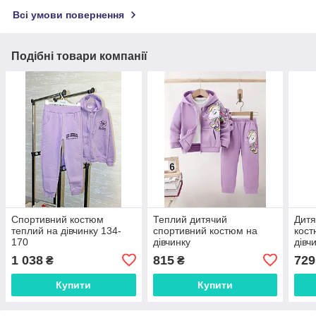
Всі умови повернення
Подібні товари компанії
Спортивний костюм
Теплий дитячий
Дитя
теплий на дівчинку 134-
спортивний костюм на
кост
170
дівчинку
дівч
прин
1 038
815
729
₴
₴
Купити
Купити