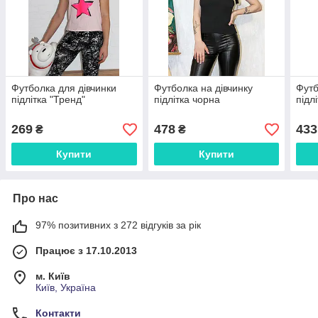
Футболка для дівчинки
Футболка на дівчинку
Футб
підлітка "Тренд"
підлітка чорна
підл
269
478
433
₴
₴
Купити
Купити
Про нас
97% позитивних з 272 відгуків за рік
Працює з 17.10.2013
м. Київ
Київ, Україна
Контакти