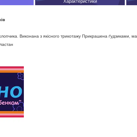
Характеристики
ків
хлопчика. Виконана з якісного трикотажу Прикрашена ґудзиками, м
ластан