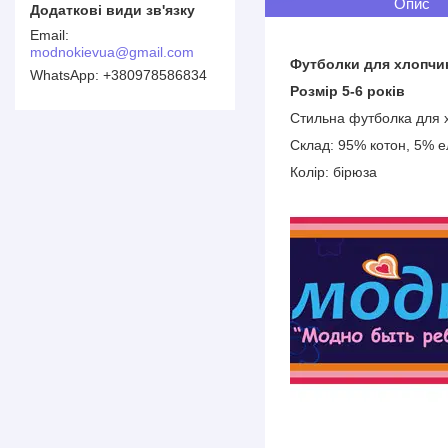
Опис
modnokievua@gmail.com
Футболки для хлопчи
+380978586834
Розмір 5-6 років
Стильна футболка для 
Склад: 95% котон, 5% е
Колір: бірюза