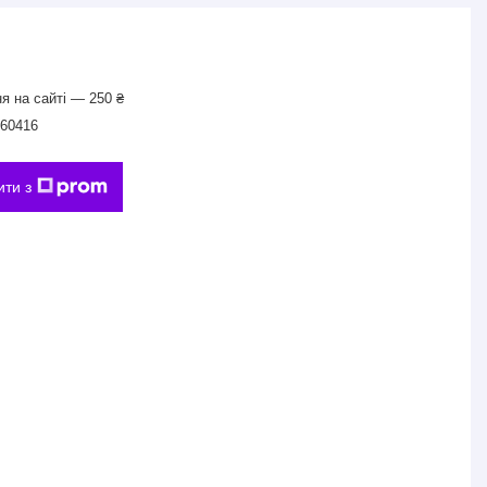
я на сайті — 250 ₴
60416
ити з