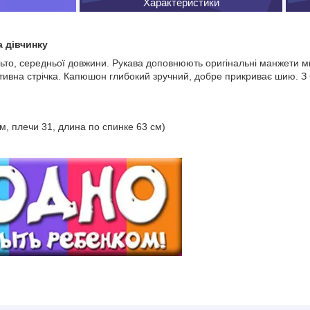
Характеристики
а дівчинку
то, середньої довжини. Рукава доповнюють оригінальні манжети м
тивна стрічка. Капюшон глибокий зручний, добре прикриває шию. З б
м, плечи 31, длина по спинке 63 см)