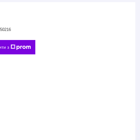
50216
ити з