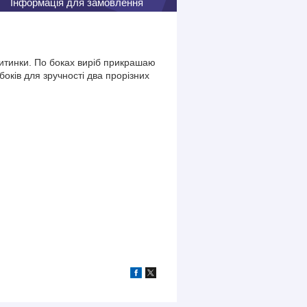
Інформація для замовлення
итинки. По боках виріб прикрашаю
оків для зручності два прорізних