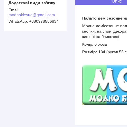
Опис
modnokievua@gmail.com
Пальто демісезонне н
+380978586834
Модне демісезонне паль
кнопки, на спині декора
кишені на блискавці.
Колір: бірюза
Розмір: 134
(рукав 55 с