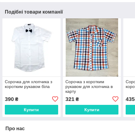
Подібні товари компанії
Сорочка для хлопчика з
Сорочка з коротким
Соро
коротким рукавом біла
рукавом для хлопчика в
коро
карту
390
321
435
₴
₴
Купити
Купити
Про нас