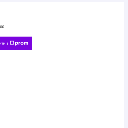
06
ити з