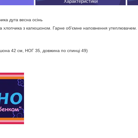
Характеристики
чика дута весна осінь
на хлопчика з капюшоном. Гарне об'ємне наповнення утеплювачем. 
юшона 42 см, НОГ 35, довжина по спинці 49)