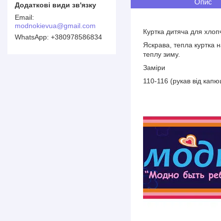
Опис
modnokievua@gmail.com
Куртка дитяча для хлоп
+380978586834
Яскрава, тепла куртка 
теплу зиму.
Заміри
110-116 (рукав від кап