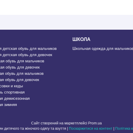
ШКОЛА
 детская обувь для мальчиков
Школьная одежда для мальчиков
 детская обувь для девочек
ая обувь для мальчиков
ая обувь для девочек
ая обувь для мальчиков
ая обувь для девочек
совки и кеды
вь спортивная
ая демисезонная
ая зимняя
Сайт створений на маркетплейсі
Prom.ua
МОДНО - Магазин дитячого та жіночого одягу та взуття |
Поскаржитися на контент
|
Політика 