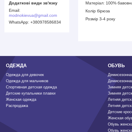
Матеріал: 100% бавовн
Колір бірюза
modnokievua@gmail.com
Розмір 3-4 року
+380978586834
ОДЕЖДА
ОБУВЬ
Одежда для девочек
Демисезонная
Одежда для мальчиков
Демисезонная
Спортивная детская одежда
Зимняя детск
Детские купальники плавки
Зимняя детск
Женская одежда
Летняя детск
Распродажа
Летняя детск
Детские крос
Женская обу
Обувь женск
Обувь женск