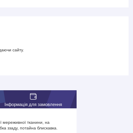
даючи сайту.
Інформація для замовлення
ої мереживної тканини, на
ка ззаду, потайна блискавка.