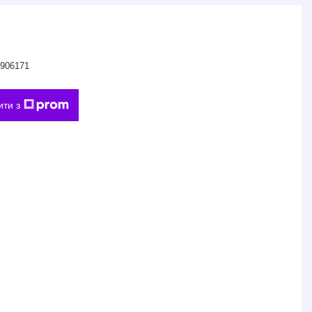
906171
ити з