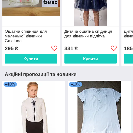
Ошатна спідниця для
Дитяча ошатна спідниця
Дитя
маленької дівчинки
для дівчинки підлітка
дівч
Gaialuna
295
331
185
₴
₴
Купити
Купити
Акційні пропозиції та новинки
–10%
–10%