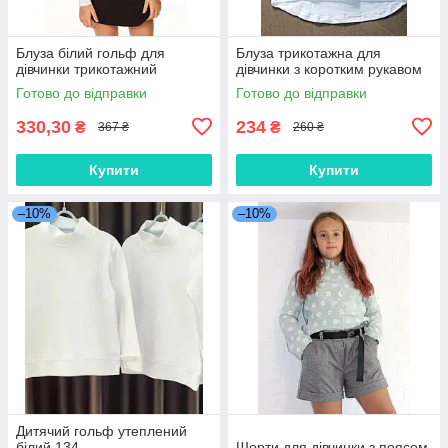
Блуза білий гольф для
Блуза трикотажна для
дівчинки трикотажний
дівчинки з коротким рукавом
Готово до відправки
Готово до відправки
330,30
234
₴
₴
367 ₴
260 ₴
Купити
Купити
–10%
–10%
Дитячий гольф утеплений
білий 134
Шорти для дівчинки з поясом