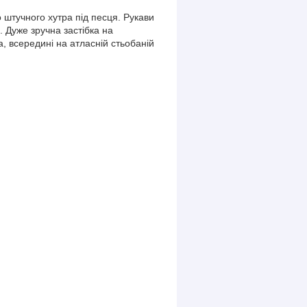
о штучного хутра під песця. Рукави
 Дуже зручна застібка на
 всередині на атласній стьобаній