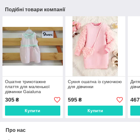
Подібні товари компанії
Ошатне трикотажне
Сукня ошатна із сумочкою
Дитя
плаття для маленької
для дівчинки
дівч
дівчинки Gaialuna
305
595
467
₴
₴
Купити
Купити
Про нас